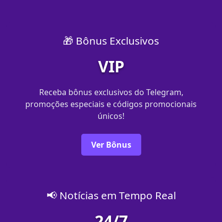
🎁 Bônus Exclusivos
VIP
Receba bônus exclusivos do Telegram,
promoções especiais e códigos promocionais
únicos!
Ver Bônus
📢 Notícias em Tempo Real
24/7