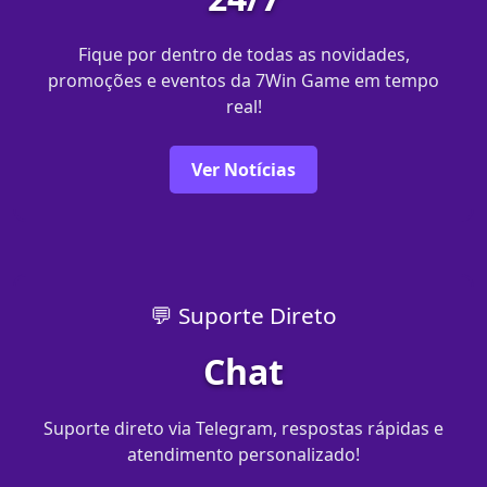
Fique por dentro de todas as novidades,
promoções e eventos da 7Win Game em tempo
real!
Ver Notícias
💬 Suporte Direto
Chat
Suporte direto via Telegram, respostas rápidas e
atendimento personalizado!