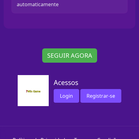
automaticamente
SEGUIR AGORA
Acessos
Login
Registrar-se