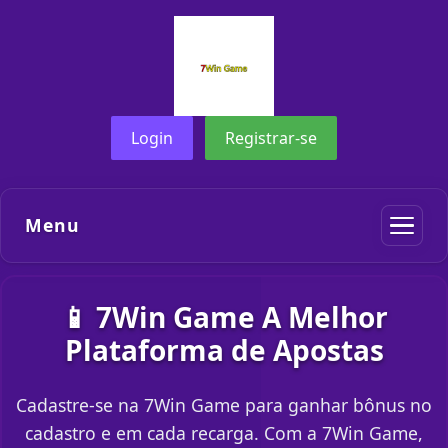
Login
Registrar-se
Menu
📱 7Win Game A Melhor
Plataforma de Apostas
Cadastre-se na 7Win Game para ganhar bônus no
cadastro e em cada recarga. Com a 7Win Game,