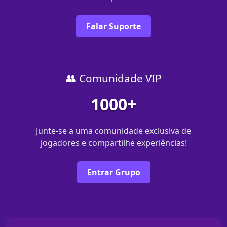
Falar Suporte
👥 Comunidade VIP
1000+
Junte-se a uma comunidade exclusiva de
jogadores e compartilhe experiências!
Entrar Grupo