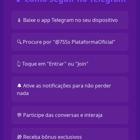
📱 Baixe o app Telegram no seu dispositivo
🔍 Procure por "@7SSs PlataformaOficial"
👆 Toque em "Entrar" ou "Join"
🔔 Ative as notificações para não perder
nada
💬 Participe das conversas e interaja
🎁 Receba bônus exclusivos