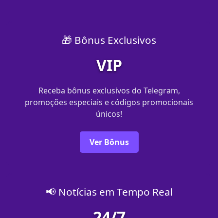
🎁 Bônus Exclusivos
VIP
Receba bônus exclusivos do Telegram,
promoções especiais e códigos promocionais
únicos!
Ver Bônus
📢 Notícias em Tempo Real
24/7