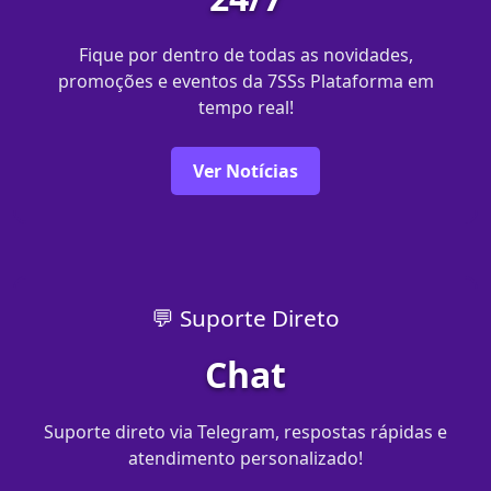
Fique por dentro de todas as novidades,
promoções e eventos da 7SSs Plataforma em
tempo real!
Ver Notícias
💬 Suporte Direto
Chat
Suporte direto via Telegram, respostas rápidas e
atendimento personalizado!