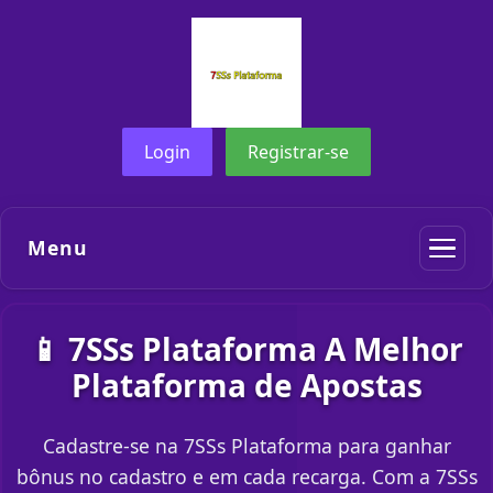
Login
Registrar-se
Menu
📱 7SSs Plataforma A Melhor
Plataforma de Apostas
Cadastre-se na 7SSs Plataforma para ganhar
bônus no cadastro e em cada recarga. Com a 7SSs