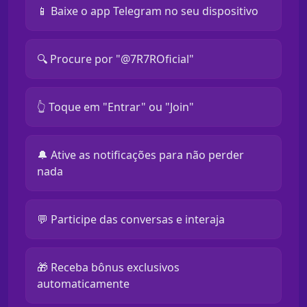
📱 Baixe o app Telegram no seu dispositivo
🔍 Procure por "@7R7ROficial"
👆 Toque em "Entrar" ou "Join"
🔔 Ative as notificações para não perder
nada
💬 Participe das conversas e interaja
🎁 Receba bônus exclusivos
automaticamente