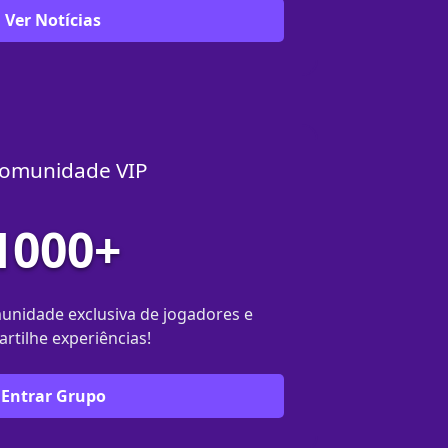
Ver Notícias
Comunidade VIP
1000+
unidade exclusiva de jogadores e
rtilhe experiências!
Entrar Grupo