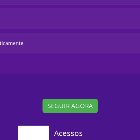
a
aticamente
SEGUIR AGORA
Acessos