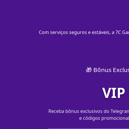
Com serviços seguros e estáveis, a 7C G
🎁 Bônus Exclu
VIP
Receba bônus exclusivos do Telegra
e códigos promocionai