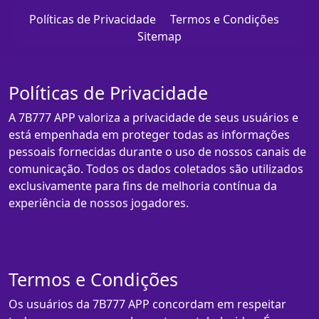
Políticas de Privacidade
Termos e Condições
Sitemap
Políticas de Privacidade
A 7B777 APP valoriza a privacidade de seus usuários e
está empenhada em proteger todas as informações
pessoais fornecidas durante o uso de nossos canais de
comunicação. Todos os dados coletados são utilizados
exclusivamente para fins de melhoria contínua da
experiência de nossos jogadores.
Termos e Condições
Os usuários da 7B777 APP concordam em respeitar