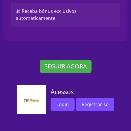
🎁 Receba bônus exclusivos
automaticamente
SEGUIR AGORA
Acessos
Login
Registrar-se