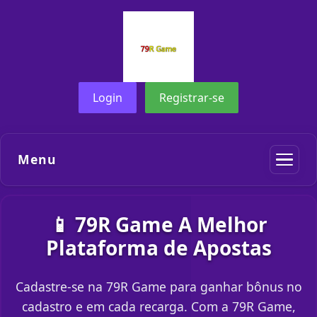
Login
Registrar-se
Menu
📱 79R Game A Melhor
Plataforma de Apostas
Cadastre-se na 79R Game para ganhar bônus no
cadastro e em cada recarga. Com a 79R Game,