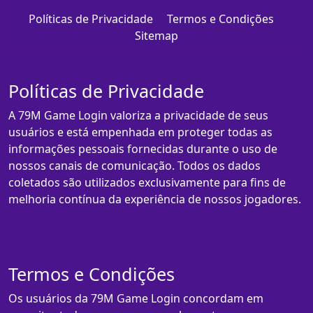
Políticas de Privacidade
Termos e Condições
Sitemap
Políticas de Privacidade
A 79M Game Login valoriza a privacidade de seus
usuários e está empenhada em proteger todas as
informações pessoais fornecidas durante o uso de
nossos canais de comunicação. Todos os dados
coletados são utilizados exclusivamente para fins de
melhoria contínua da experiência de nossos jogadores.
Termos e Condições
Os usuários da 79M Game Login concordam em