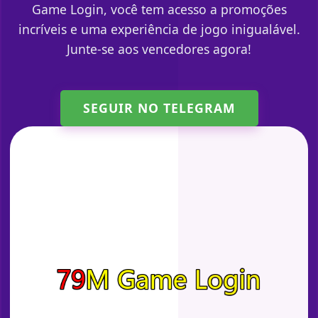
Game Login, você tem acesso a promoções
incríveis e uma experiência de jogo inigualável.
Junte-se aos vencedores agora!
SEGUIR NO TELEGRAM