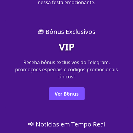
nessa festa emocionante.
🎁 Bônus Exclusivos
VIP
Receba bônus exclusivos do Telegram,
promoções especiais e códigos promocionais
únicos!
Ver Bônus
📢 Notícias em Tempo Real