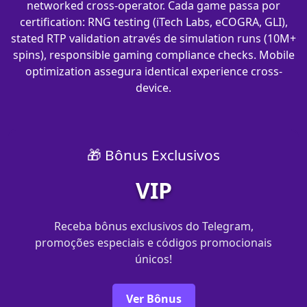
networked cross-operator. Cada game passa por
certification: RNG testing (iTech Labs, eCOGRA, GLI),
stated RTP validation através de simulation runs (10M+
spins), responsible gaming compliance checks. Mobile
optimization assegura identical experience cross-
device.
🎁 Bônus Exclusivos
VIP
Receba bônus exclusivos do Telegram,
promoções especiais e códigos promocionais
únicos!
Ver Bônus