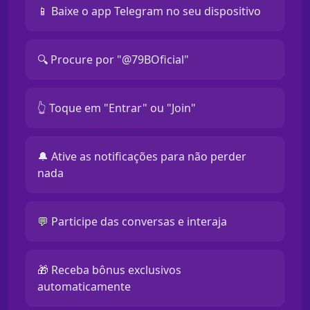
📱 Baixe o app Telegram no seu dispositivo
🔍 Procure por "@79BOficial"
👆 Toque em "Entrar" ou "Join"
🔔 Ative as notificações para não perder
nada
💬 Participe das conversas e interaja
🎁 Receba bônus exclusivos
automaticamente