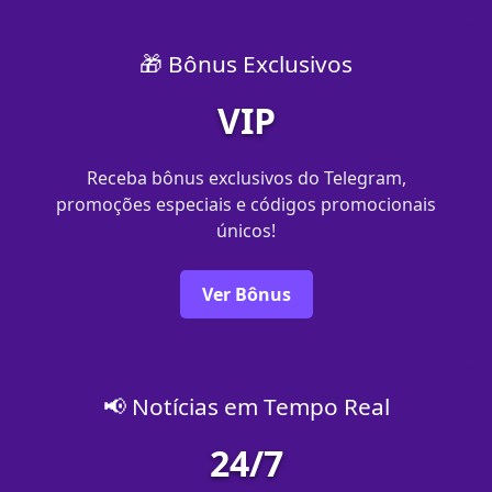
🎁 Bônus Exclusivos
VIP
Receba bônus exclusivos do Telegram,
promoções especiais e códigos promocionais
únicos!
Ver Bônus
📢 Notícias em Tempo Real
24/7