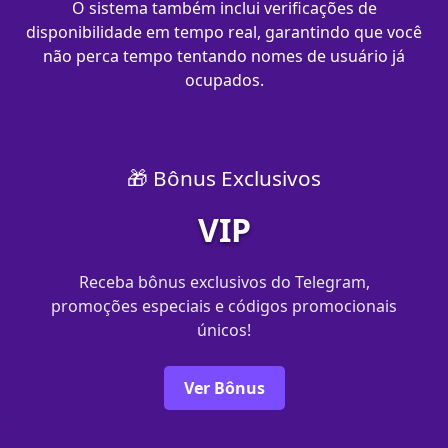
O sistema também inclui verificações de
disponibilidade em tempo real, garantindo que você
não perca tempo tentando nomes de usuário já
ocupados.
🎁 Bônus Exclusivos
VIP
Receba bônus exclusivos do Telegram,
promoções especiais e códigos promocionais
únicos!
Ver Bônus