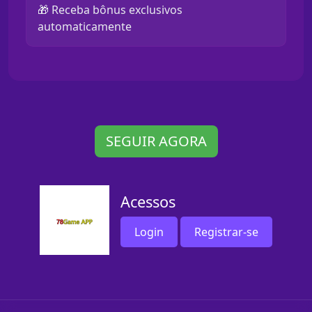
🎁 Receba bônus exclusivos
automaticamente
SEGUIR AGORA
Acessos
Login
Registrar-se