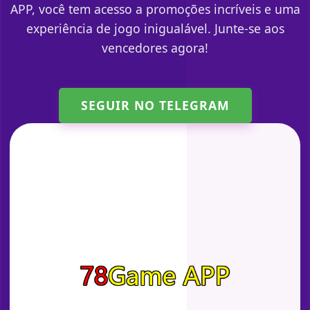
APP, você tem acesso a promoções incríveis e uma
experiência de jogo inigualável. Junte-se aos
vencedores agora!
SEGUIR NO TELEGRAM