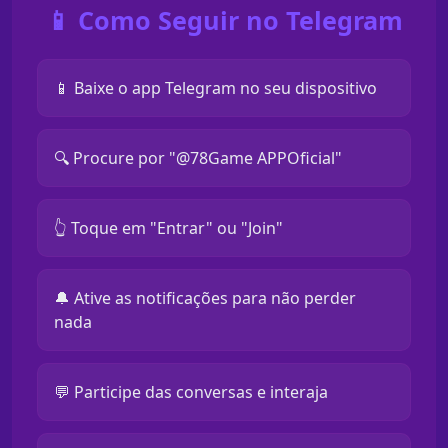
📱 Como Seguir no Telegram
📱 Baixe o app Telegram no seu dispositivo
🔍 Procure por "@78Game APPOficial"
👆 Toque em "Entrar" ou "Join"
🔔 Ative as notificações para não perder
nada
💬 Participe das conversas e interaja