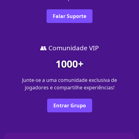
Falar Suporte
👥 Comunidade VIP
1000+
Junte-se a uma comunidade exclusiva de
jogadores e compartilhe experiências!
Entrar Grupo