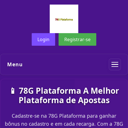
Login
Registrar-se
Menu
📱 78G Plataforma A Melhor
Plataforma de Apostas
Cadastre-se na 78G Plataforma para ganhar
bônus no cadastro e em cada recarga. Com a 78G