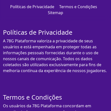
Políticas de Privacidade
Termos e Condições
Sitemap
Políticas de Privacidade
A 78G Plataforma valoriza a privacidade de seus
usuários e está empenhada em proteger todas as
informações pessoais fornecidas durante o uso de
nossos canais de comunicação. Todos os dados
coletados são utilizados exclusivamente para fins de
melhoria contínua da experiência de nossos jogadores.
Termos e Condições
Os usuários da 78G Plataforma concordam em