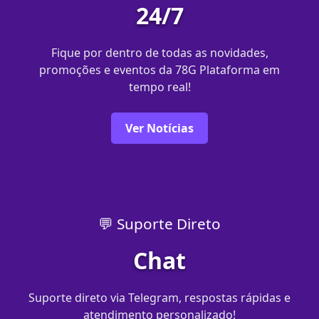
24/7
Fique por dentro de todas as novidades,
promoções e eventos da 78G Plataforma em
tempo real!
Ver Notícias
💬 Suporte Direto
Chat
Suporte direto via Telegram, respostas rápidas e
atendimento personalizado!