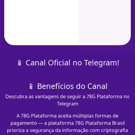
📱 Canal Oficial no Telegram!
📱 Benefícios do Canal
Descubra as vantagens de seguir a 78G Plataforma no
Telegram
A 78G Plataforma aceita múltiplas formas de
pagamento — a plataforma 78G Plataforma Brasil
prioriza a segurança da informação com criptografia