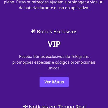
plano. Estas otimizações ajudam a prolongar a vida útil
da bateria durante o uso do aplicativo.
🎁 Bônus Exclusivos
VIP
Receba bônus exclusivos do Telegram,
promoções especiais e códigos promocionais
únicos!
Ver Bônus
📢 Notícias em Tempo Real