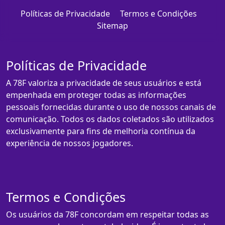
Políticas de Privacidade
Termos e Condições
Sitemap
Políticas de Privacidade
A 78F valoriza a privacidade de seus usuários e está
empenhada em proteger todas as informações
pessoais fornecidas durante o uso de nossos canais de
comunicação. Todos os dados coletados são utilizados
exclusivamente para fins de melhoria contínua da
experiência de nossos jogadores.
Termos e Condições
Os usuários da 78F concordam em respeitar todas as