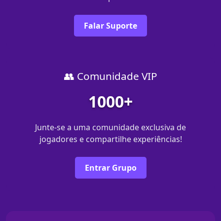
Falar Suporte
👥 Comunidade VIP
1000+
Junte-se a uma comunidade exclusiva de
jogadores e compartilhe experiências!
Entrar Grupo