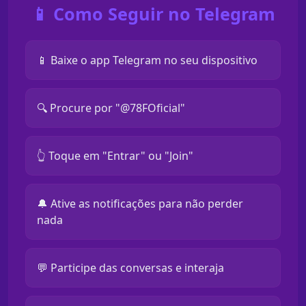
📱 Como Seguir no Telegram
📱 Baixe o app Telegram no seu dispositivo
🔍 Procure por "@78FOficial"
👆 Toque em "Entrar" ou "Join"
🔔 Ative as notificações para não perder
nada
💬 Participe das conversas e interaja