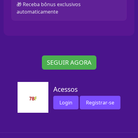
🎁 Receba bônus exclusivos
automaticamente
SEGUIR AGORA
Acessos
Login
Registrar-se