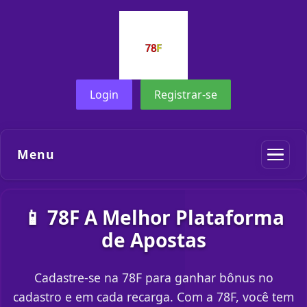
Login
Registrar-se
Menu
📱 78F A Melhor Plataforma
de Apostas
Cadastre-se na 78F para ganhar bônus no
cadastro e em cada recarga. Com a 78F, você tem