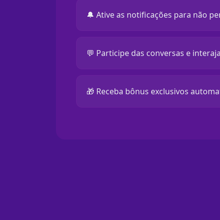
🔔 Ative as notificações para não p
💬 Participe das conversas e interaj
🎁 Receba bônus exclusivos autom