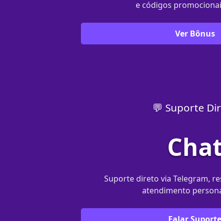
e códigos promocionai
Ver Bônus
💬 Suporte Di
Cha
Suporte direto via Telegram, r
atendimento persona
Falar Suport