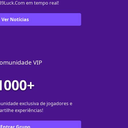
89Luck.Com em tempo real!
Ver Notícias
Comunidade VIP
1000+
unidade exclusiva de jogadores e
rtilhe experiências!
Entrar Grupo