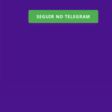
SEGUIR NO TELEGRAM