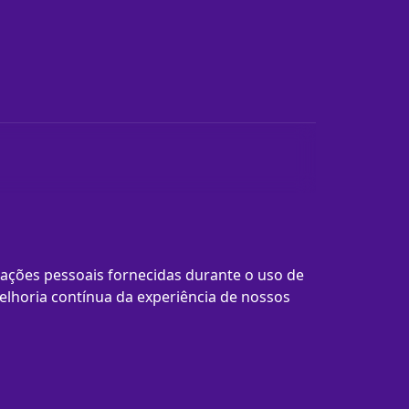
ações pessoais fornecidas durante o uso de
elhoria contínua da experiência de nossos