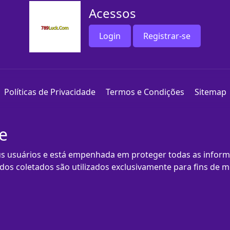
Acessos
Login
Registrar-se
Políticas de Privacidade
Termos e Condições
Sitemap
de
eus usuários e está empenhada em proteger todas as inform
os coletados são utilizados exclusivamente para fins de m