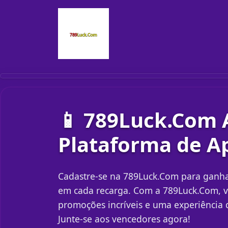
📱 789Luck.Com 
Plataforma de A
Cadastre-se na 789Luck.Com para ganha
em cada recarga. Com a 789Luck.Com, v
promoções incríveis e uma experiência d
Junte-se aos vencedores agora!