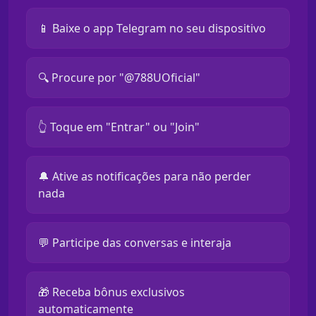
📱 Baixe o app Telegram no seu dispositivo
🔍 Procure por "@788UOficial"
👆 Toque em "Entrar" ou "Join"
🔔 Ative as notificações para não perder
nada
💬 Participe das conversas e interaja
🎁 Receba bônus exclusivos
automaticamente