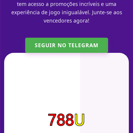
tem acesso a promoções incríveis e uma
experiência de jogo inigualável. Junte-se aos
vencedores agora!
SEGUIR NO TELEGRAM