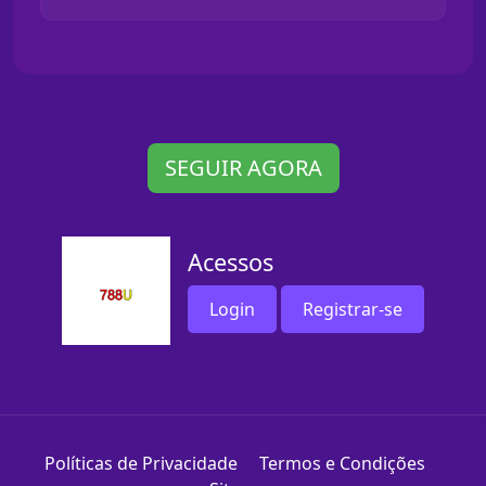
SEGUIR AGORA
Acessos
Login
Registrar-se
Políticas de Privacidade
Termos e Condições