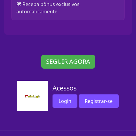
🎁 Receba bônus exclusivos
automaticamente
SEGUIR AGORA
Acessos
Login
Registrar-se