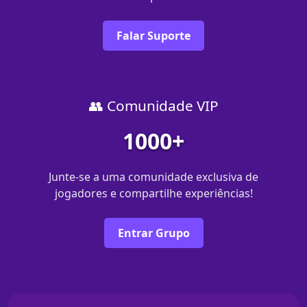
Falar Suporte
👥 Comunidade VIP
1000+
Junte-se a uma comunidade exclusiva de
jogadores e compartilhe experiências!
Entrar Grupo