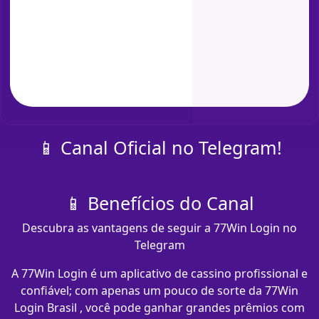
📱 Canal Oficial no Telegram!
📱 Benefícios do Canal
Descubra as vantagens de seguir a 77Win Login no
Telegram
A 77Win Login é um aplicativo de cassino profissional e
confiável; com apenas um pouco de sorte da 77Win
Login Brasil , você pode ganhar grandes prêmios com