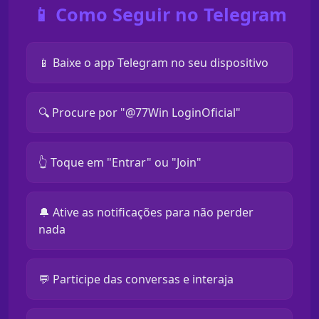
📱 Como Seguir no Telegram
📱 Baixe o app Telegram no seu dispositivo
🔍 Procure por "@77Win LoginOficial"
👆 Toque em "Entrar" ou "Join"
🔔 Ative as notificações para não perder
nada
💬 Participe das conversas e interaja