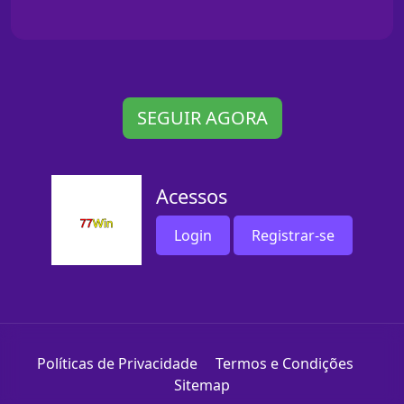
SEGUIR AGORA
Acessos
Login
Registrar-se
Políticas de Privacidade
Termos e Condições
Sitemap