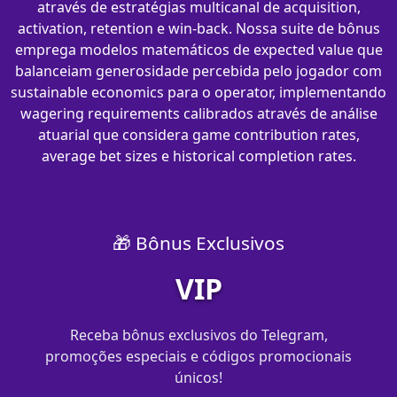
através de estratégias multicanal de acquisition,
activation, retention e win-back. Nossa suite de bônus
emprega modelos matemáticos de expected value que
balanceiam generosidade percebida pelo jogador com
sustainable economics para o operator, implementando
wagering requirements calibrados através de análise
atuarial que considera game contribution rates,
average bet sizes e historical completion rates.
🎁 Bônus Exclusivos
VIP
Receba bônus exclusivos do Telegram,
promoções especiais e códigos promocionais
únicos!