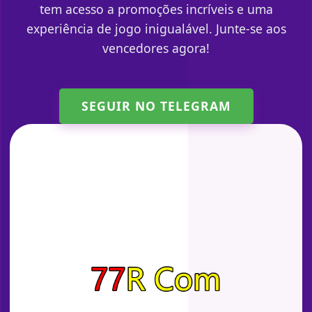
tem acesso a promoções incríveis e uma
experiência de jogo inigualável. Junte-se aos
vencedores agora!
SEGUIR NO TELEGRAM