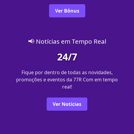
Ver Bônus
📢 Notícias em Tempo Real
24/7
Fique por dentro de todas as novidades,
promoções e eventos da 77R Com em tempo
real!
Ver Notícias