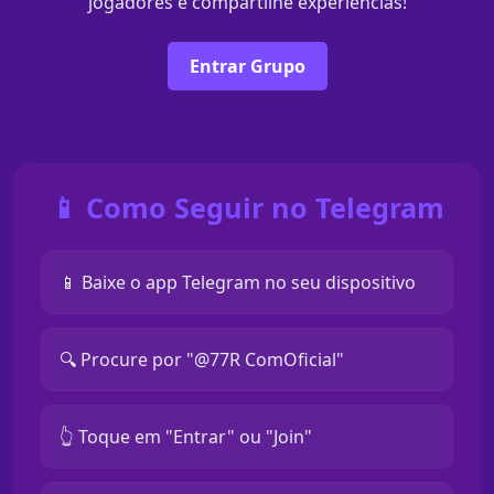
jogadores e compartilhe experiências!
Entrar Grupo
📱 Como Seguir no Telegram
📱 Baixe o app Telegram no seu dispositivo
🔍 Procure por "@77R ComOficial"
👆 Toque em "Entrar" ou "Join"