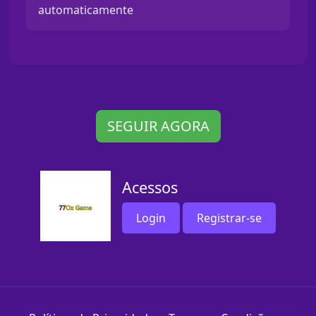
automaticamente
SEGUIR AGORA
Acessos
Login
Registrar-se