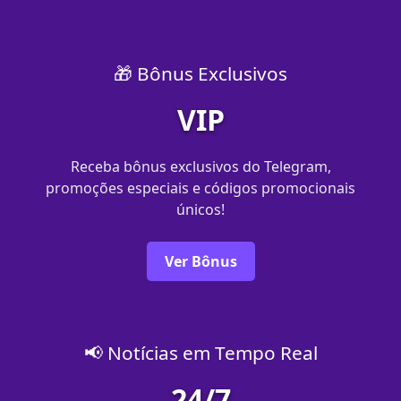
🎁 Bônus Exclusivos
VIP
Receba bônus exclusivos do Telegram,
promoções especiais e códigos promocionais
únicos!
Ver Bônus
📢 Notícias em Tempo Real
24/7