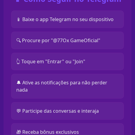
📱 Baixe o app Telegram no seu dispositivo
🔍 Procure por "@77Ox GameOficial"
👆 Toque em "Entrar" ou "Join"
🔔 Ative as notificações para não perder
nada
💬 Participe das conversas e interaja
🎁 Receba bônus exclusivos