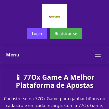
Login
Registrar-se
Menu
📱 77Ox Game A Melhor
Plataforma de Apostas
Cadastre-se na 77Ox Game para ganhar bônus no
cadastro e em cada recarga. Com a 77Ox Game,