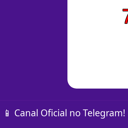
📱 Canal Oficial no Telegram!