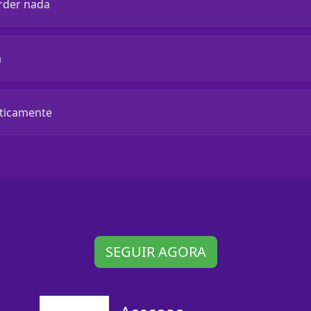
erder nada
a
aticamente
SEGUIR AGORA