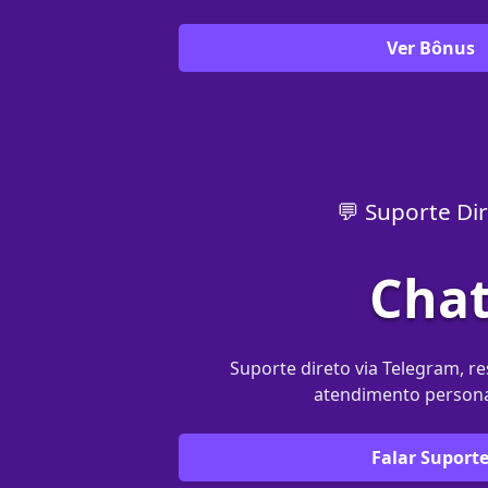
Ver Bônus
💬 Suporte Di
Cha
Suporte direto via Telegram, r
atendimento persona
Falar Suport