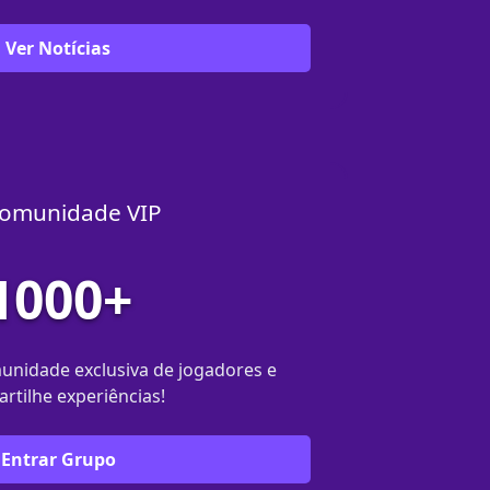
Ver Notícias
Comunidade VIP
1000+
unidade exclusiva de jogadores e
rtilhe experiências!
Entrar Grupo