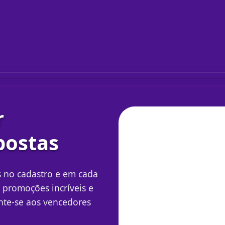
r
postas
 no cadastro e em cada
 promoções incríveis e
unte-se aos vencedores