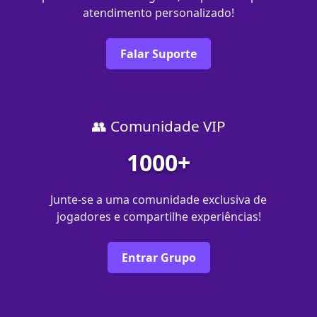
atendimento personalizado!
Falar Suporte
👥 Comunidade VIP
1000+
Junte-se a uma comunidade exclusiva de
jogadores e compartilhe experiências!
Entrar Grupo