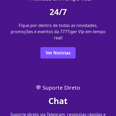
24/7
Fique por dentro de todas as novidades,
promoções e eventos da 777Tiger Vip em tempo
real!
Ver Notícias
💬 Suporte Direto
Chat
Suporte direto via Telegram, respostas rápidas e