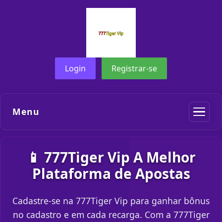
Login
Registrar-se
Menu
📱 777Tiger Vip A Melhor
Plataforma de Apostas
Cadastre-se na 777Tiger Vip para ganhar bônus
no cadastro e em cada recarga. Com a 777Tiger