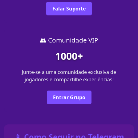
Falar Suporte
👥 Comunidade VIP
1000+
Junte-se a uma comunidade exclusiva de
jogadores e compartilhe experiências!
Entrar Grupo
📱 Como Seguir no Telegram