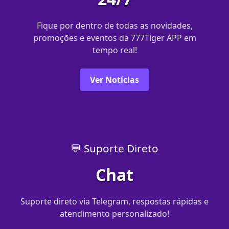
Fique por dentro de todas as novidades,
promoções e eventos da 777Tiger APP em
tempo real!
Ver Notícias
💬 Suporte Direto
Chat
Suporte direto via Telegram, respostas rápidas e
atendimento personalizado!