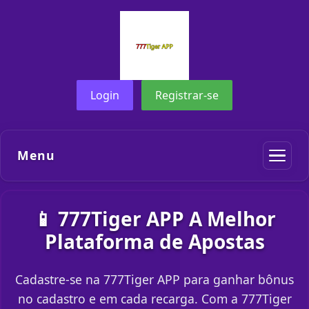
Login
Registrar-se
Menu
📱 777Tiger APP A Melhor
Plataforma de Apostas
Cadastre-se na 777Tiger APP para ganhar bônus
no cadastro e em cada recarga. Com a 777Tiger