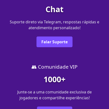
Chat
Suporte direto via Telegram, respostas rápidas e
atendimento personalizado!
Falar Suporte
👥 Comunidade VIP
1000+
Junte-se a uma comunidade exclusiva de
jogadores e compartilhe experiências!