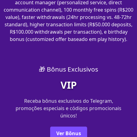
account manager (personalized service, direct
communication channel), 100 monthly free spins (R$200
value), faster withdrawals (24hr processing vs. 48-72hr
standard), higher transaction limits (R$50.000 deposits,
R$100.000 withdrawals per transaction), e birthday
bonus (customized offer baseado em play history).
🎁 Bônus Exclusivos
VIP
Receba bônus exclusivos do Telegram,
promoções especiais e códigos promocionais
únicos!
Ver Bônus