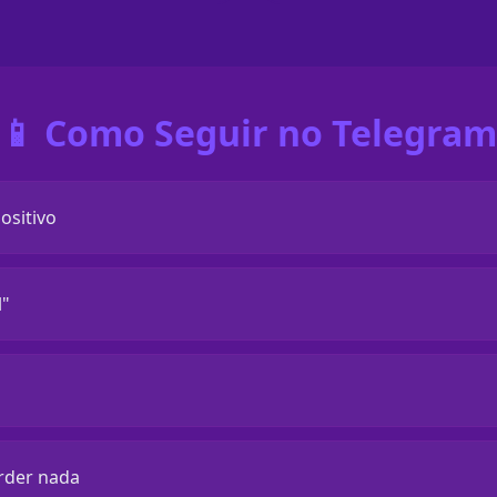
📱 Como Seguir no Telegram
ositivo
l"
erder nada