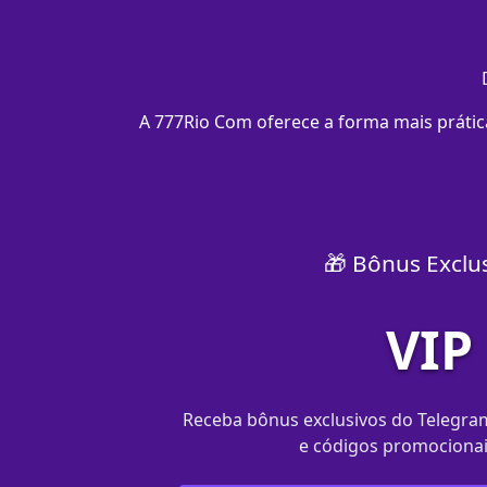
A 777Rio Com oferece a forma mais práti
🎁 Bônus Exclu
VIP
Receba bônus exclusivos do Telegra
e códigos promocionai