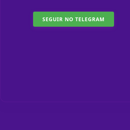
SEGUIR NO TELEGRAM