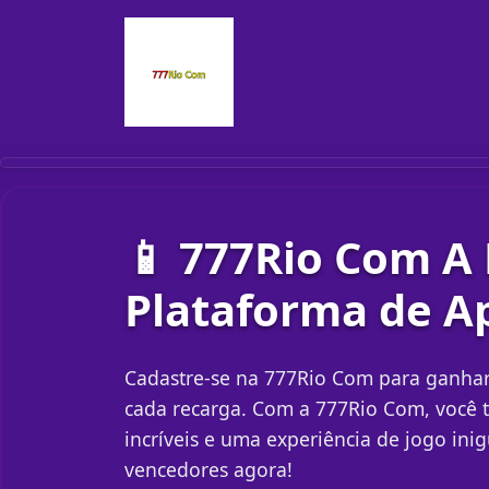
📱 777Rio Com A
Plataforma de A
Cadastre-se na 777Rio Com para ganha
cada recarga. Com a 777Rio Com, você
incríveis e uma experiência de jogo inig
vencedores agora!