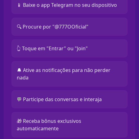
📱 Baixe o app Telegram no seu dispositivo
🔍 Procure por "@777OOficial"
👆 Toque em "Entrar" ou "Join"
🔔 Ative as notificações para não perder
nada
💬 Participe das conversas e interaja
🎁 Receba bônus exclusivos
automaticamente