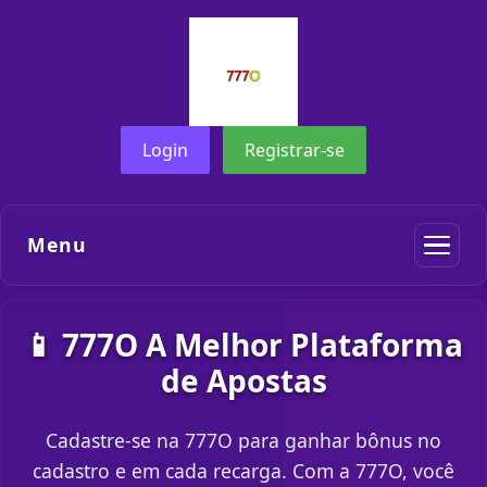
Login
Registrar-se
Menu
📱 777O A Melhor Plataforma
de Apostas
Cadastre-se na 777O para ganhar bônus no
cadastro e em cada recarga. Com a 777O, você