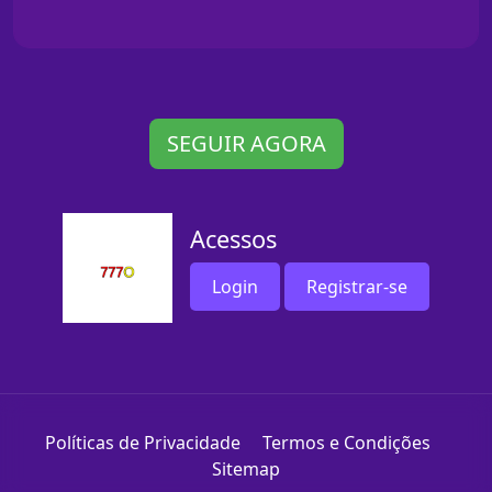
SEGUIR AGORA
Acessos
Login
Registrar-se
Políticas de Privacidade
Termos e Condições
Sitemap