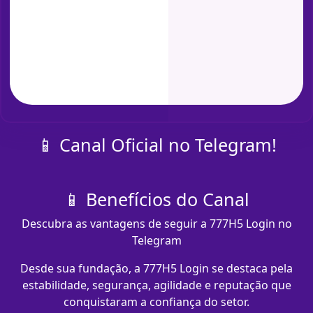
📱 Canal Oficial no Telegram!
📱 Benefícios do Canal
Descubra as vantagens de seguir a 777H5 Login no
Telegram
Desde sua fundação, a 777H5 Login se destaca pela
estabilidade, segurança, agilidade e reputação que
conquistaram a confiança do setor.