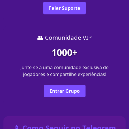
Falar Suporte
👥 Comunidade VIP
1000+
Junte-se a uma comunidade exclusiva de
jogadores e compartilhe experiências!
Entrar Grupo
📱 Como Seguir no Telegram