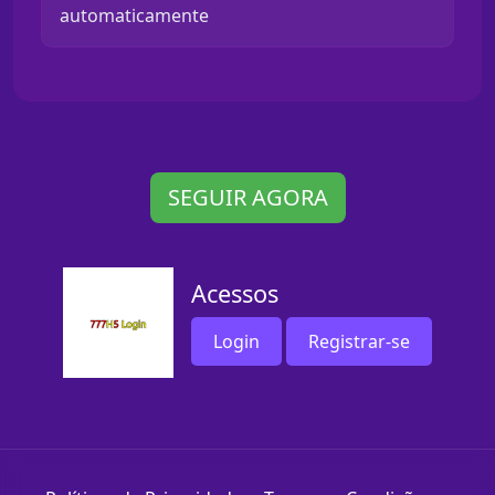
automaticamente
SEGUIR AGORA
Acessos
Login
Registrar-se