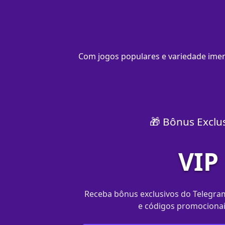
Com jogos populares e variedade imens
🎁 Bônus Exclu
VIP
Receba bônus exclusivos do Telegra
e códigos promocionai