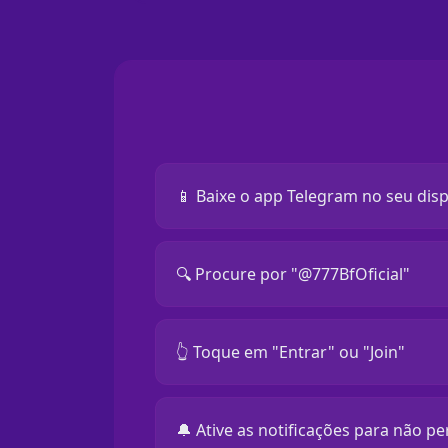
📱 Baixe o app Telegram no seu disp
🔍 Procure por "@777BfOficial"
👆 Toque em "Entrar" ou "Join"
🔔 Ative as notificações para não p