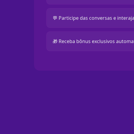
💬 Participe das conversas e interaj
🎁 Receba bônus exclusivos autom