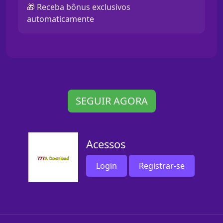
🎁 Receba bônus exclusivos
automaticamente
SEGUIR AGORA
Acessos
Login
Registrar-se