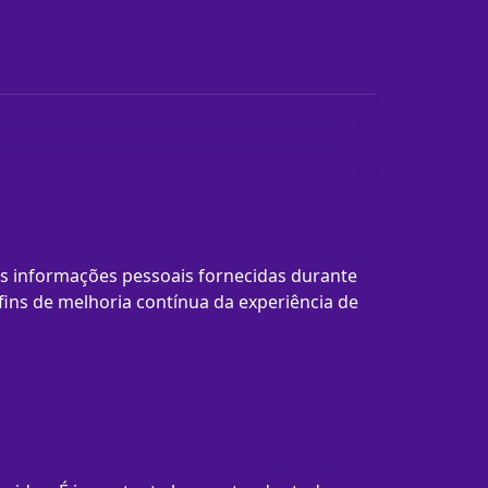
as informações pessoais fornecidas durante
fins de melhoria contínua da experiência de