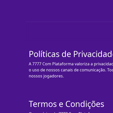
Políticas de Privacida
A 7777 Com Plataforma valoriza a privacid
o uso de nossos canais de comunicação. Tod
nossos jogadores.
Termos e Condições