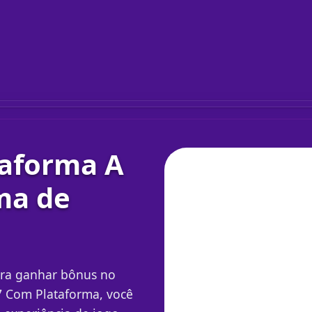
taforma A
ma de
ara ganhar bônus no
7 Com Plataforma, você