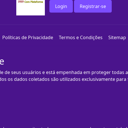
Login
Registrar-se
Políticas de Privacidade
Termos e Condições
Sitemap
de
ade de seus usuários e está empenhada em proteger todas 
os os dados coletados são utilizados exclusivamente para 