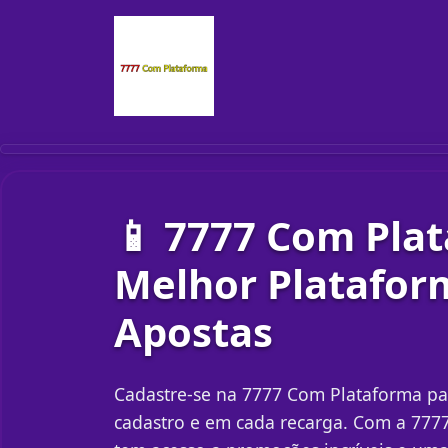
📱 7777 Com Pla
Melhor Platafor
Apostas
Cadastre-se na 7777 Com Plataforma p
cadastro e em cada recarga. Com a 777