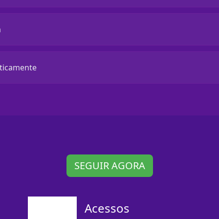
a
aticamente
SEGUIR AGORA
Acessos