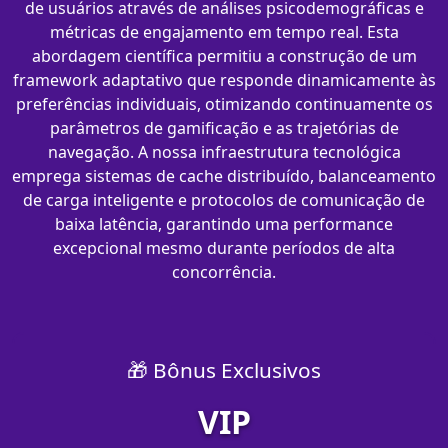
de usuários através de análises psicodemográficas e
métricas de engajamento em tempo real. Esta
abordagem científica permitiu a construção de um
framework adaptativo que responde dinamicamente às
preferências individuais, otimizando continuamente os
parâmetros de gamificação e as trajetórias de
navegação. A nossa infraestrutura tecnológica
emprega sistemas de cache distribuído, balanceamento
de carga inteligente e protocolos de comunicação de
baixa latência, garantindo uma performance
excepcional mesmo durante períodos de alta
concorrência.
🎁 Bônus Exclusivos
VIP