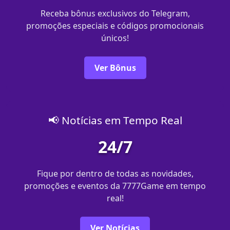
Receba bônus exclusivos do Telegram,
promoções especiais e códigos promocionais
únicos!
Ver Bônus
📢 Notícias em Tempo Real
24/7
Fique por dentro de todas as novidades,
promoções e eventos da 7777Game em tempo
real!
Ver Notícias