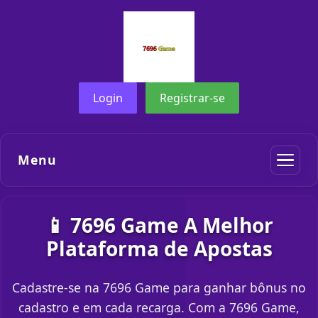
Login
Registrar-se
Menu
📱 7696 Game A Melhor
Plataforma de Apostas
Cadastre-se na 7696 Game para ganhar bônus no
cadastro e em cada recarga. Com a 7696 Game,