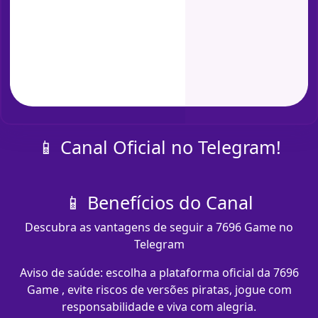
📱 Canal Oficial no Telegram!
📱 Benefícios do Canal
Descubra as vantagens de seguir a 7696 Game no
Telegram
Aviso de saúde: escolha a plataforma oficial da 7696
Game , evite riscos de versões piratas, jogue com
responsabilidade e viva com alegria.