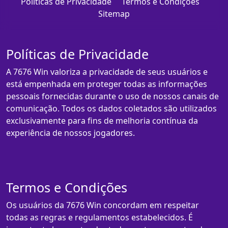
Políticas de Privacidade
Termos e Condições
Sitemap
Políticas de Privacidade
A 7676 Win valoriza a privacidade de seus usuários e
está empenhada em proteger todas as informações
pessoais fornecidas durante o uso de nossos canais de
comunicação. Todos os dados coletados são utilizados
exclusivamente para fins de melhoria contínua da
experiência de nossos jogadores.
Termos e Condições
Os usuários da 7676 Win concordam em respeitar
todas as regras e regulamentos estabelecidos. É