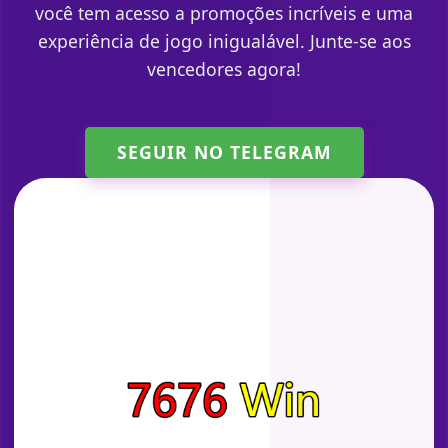
você tem acesso a promoções incríveis e uma
experiência de jogo inigualável. Junte-se aos
vencedores agora!
SEGUIR NO TELEGRAM