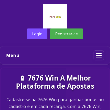
Login
Registrar-se
Menu
📱 7676 Win A Melhor
Plataforma de Apostas
Cadastre-se na 7676 Win para ganhar bônus no
cadastro e em cada recarga. Com a 7676 Win,