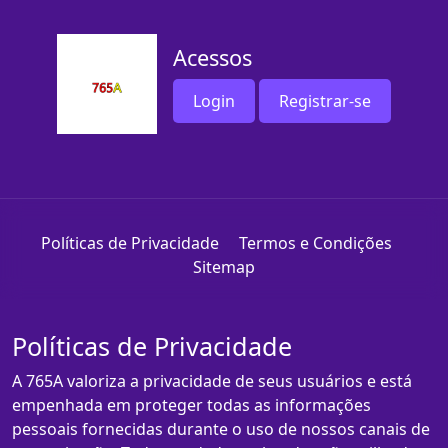
Acessos
Login
Registrar-se
Políticas de Privacidade
Termos e Condições
Sitemap
Políticas de Privacidade
A 765A valoriza a privacidade de seus usuários e está
empenhada em proteger todas as informações
pessoais fornecidas durante o uso de nossos canais de