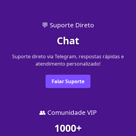
💬 Suporte Direto
Chat
Suporte direto via Telegram, respostas rápidas e
atendimento personalizado!
Falar Suporte
👥 Comunidade VIP
1000+