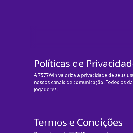
Políticas de Privacida
A 7577Win valoriza a privacidade de seus u
nossos canais de comunicação. Todos os dad
jogadores.
Termos e Condições