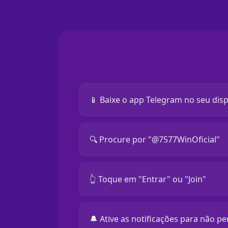
📱 Baixe o app Telegram no seu disp
🔍 Procure por "@7577WinOficial"
👆 Toque em "Entrar" ou "Join"
🔔 Ative as notificações para não p