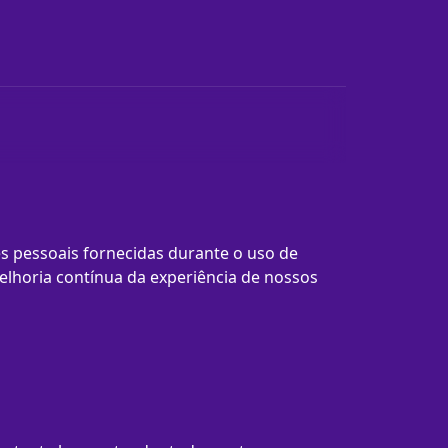
s pessoais fornecidas durante o uso de
elhoria contínua da experiência de nossos