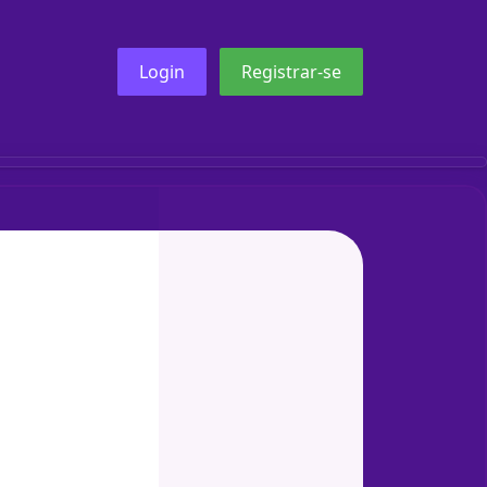
Login
Registrar-se