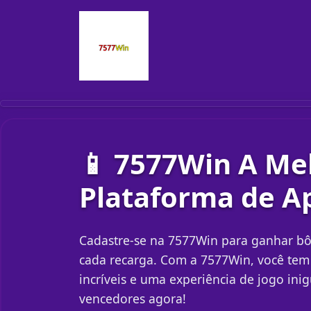
📱 7577Win A Me
Plataforma de A
Cadastre-se na 7577Win para ganhar bô
cada recarga. Com a 7577Win, você tem
incríveis e uma experiência de jogo inig
vencedores agora!