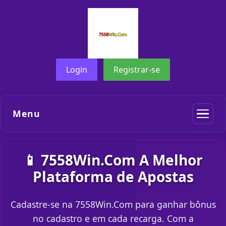
Login
Registrar-se
Menu
📱 7558Win.Com A Melhor
Plataforma de Apostas
Cadastre-se na 7558Win.Com para ganhar bônus
no cadastro e em cada recarga. Com a