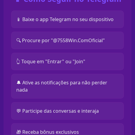
📱 Baixe o app Telegram no seu dispositivo
🔍 Procure por "@7558Win.ComOficial"
👆 Toque em "Entrar" ou "Join"
🔔 Ative as notificações para não perder
nada
💬 Participe das conversas e interaja
🎁 Receba bônus exclusivos