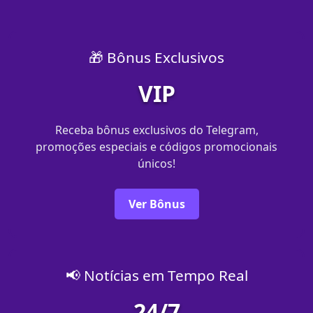
🎁 Bônus Exclusivos
VIP
Receba bônus exclusivos do Telegram,
promoções especiais e códigos promocionais
únicos!
Ver Bônus
📢 Notícias em Tempo Real
24/7