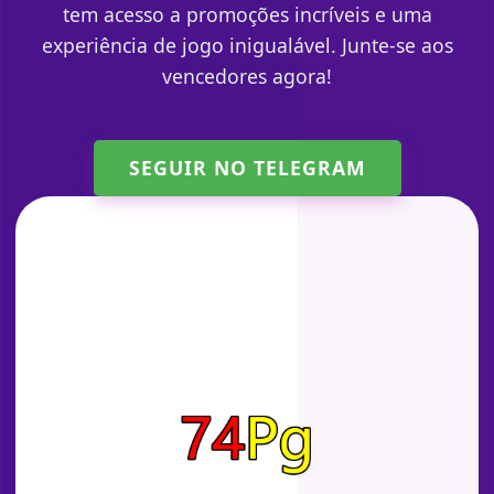
tem acesso a promoções incríveis e uma
experiência de jogo inigualável. Junte-se aos
vencedores agora!
SEGUIR NO TELEGRAM