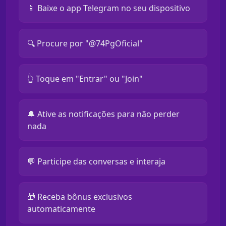
📱 Baixe o app Telegram no seu dispositivo
🔍 Procure por "@74PgOficial"
👆 Toque em "Entrar" ou "Join"
🔔 Ative as notificações para não perder
nada
💬 Participe das conversas e interaja
🎁 Receba bônus exclusivos
automaticamente