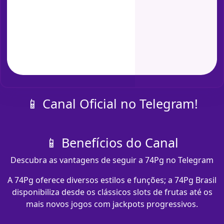
📱 Canal Oficial no Telegram!
📱 Benefícios do Canal
Descubra as vantagens de seguir a 74Pg no Telegram
A 74Pg oferece diversos estilos e funções; a 74Pg Brasil
disponibiliza desde os clássicos slots de frutas até os
mais novos jogos com jackpots progressivos.