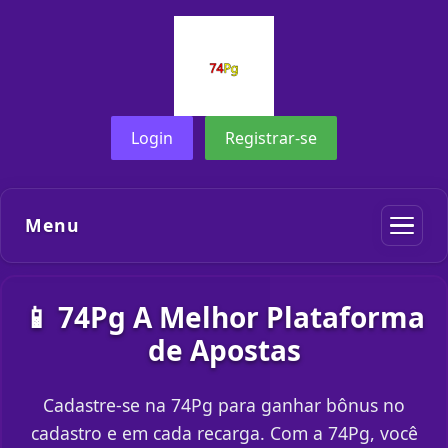
Login
Registrar-se
Menu
📱 74Pg A Melhor Plataforma
de Apostas
Cadastre-se na 74Pg para ganhar bônus no
cadastro e em cada recarga. Com a 74Pg, você