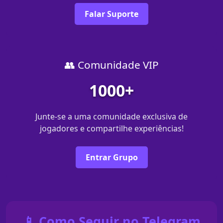
Falar Suporte
👥 Comunidade VIP
1000+
Junte-se a uma comunidade exclusiva de
jogadores e compartilhe experiências!
Entrar Grupo
📱 Como Seguir no Telegram