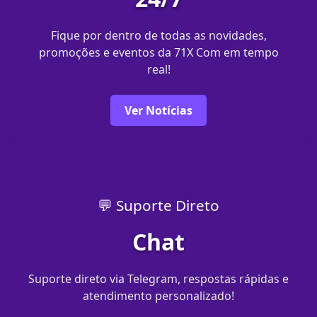
Fique por dentro de todas as novidades,
promoções e eventos da 71X Com em tempo
real!
Ver Notícias
💬 Suporte Direto
Chat
Suporte direto via Telegram, respostas rápidas e
atendimento personalizado!