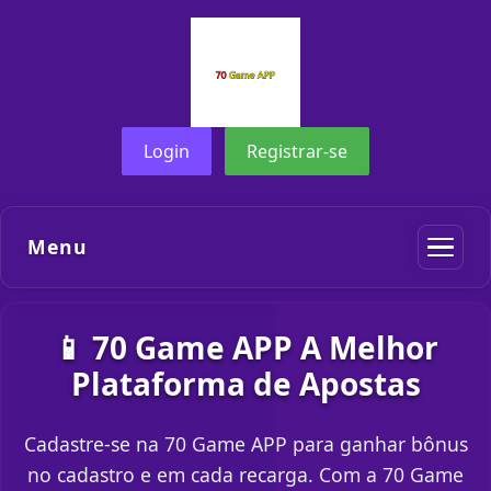
Login
Registrar-se
Menu
📱 70 Game APP A Melhor
Plataforma de Apostas
Cadastre-se na 70 Game APP para ganhar bônus
no cadastro e em cada recarga. Com a 70 Game