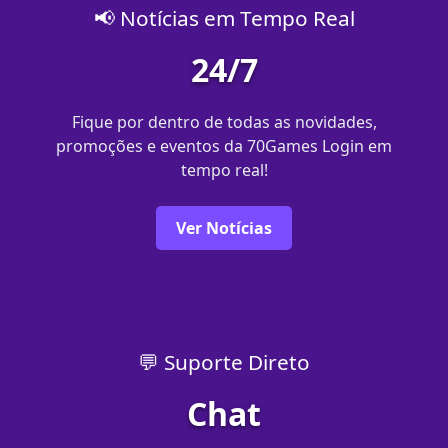
📢 Notícias em Tempo Real
24/7
Fique por dentro de todas as novidades,
promoções e eventos da 70Games Login em
tempo real!
Ver Notícias
💬 Suporte Direto
Chat