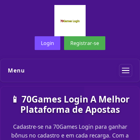
Login
Registrar-se
Menu
📱 70Games Login A Melhor
Plataforma de Apostas
Cadastre-se na 70Games Login para ganhar
bônus no cadastro e em cada recarga. Com a