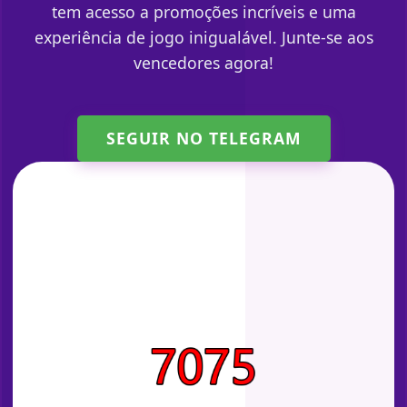
tem acesso a promoções incríveis e uma
experiência de jogo inigualável. Junte-se aos
vencedores agora!
SEGUIR NO TELEGRAM