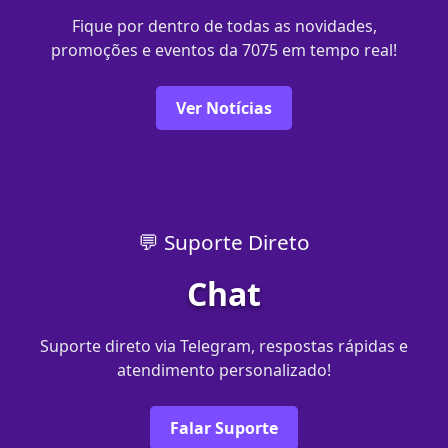
Fique por dentro de todas as novidades,
promoções e eventos da 7075 em tempo real!
Ver Notícias
💬 Suporte Direto
Chat
Suporte direto via Telegram, respostas rápidas e
atendimento personalizado!
Falar Suporte