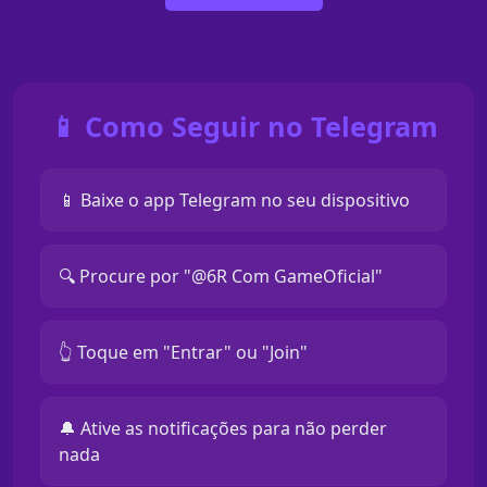
📱 Como Seguir no Telegram
📱 Baixe o app Telegram no seu dispositivo
🔍 Procure por "@6R Com GameOficial"
👆 Toque em "Entrar" ou "Join"
🔔 Ative as notificações para não perder
nada