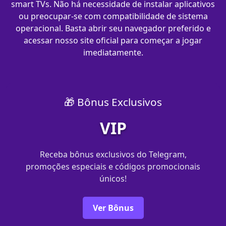
smart TVs. Não há necessidade de instalar aplicativos
ou preocupar-se com compatibilidade de sistema
operacional. Basta abrir seu navegador preferido e
acessar nosso site oficial para começar a jogar
imediatamente.
🎁 Bônus Exclusivos
VIP
Receba bônus exclusivos do Telegram,
promoções especiais e códigos promocionais
únicos!
Ver Bônus