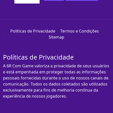
Políticas de Privacidade
Termos e Condições
Sitemap
Políticas de Privacidade
A 6R Com Game valoriza a privacidade de seus usuários
e está empenhada em proteger todas as informações
pessoais fornecidas durante o uso de nossos canais de
comunicação. Todos os dados coletados são utilizados
exclusivamente para fins de melhoria contínua da
experiência de nossos jogadores.