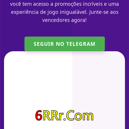
você tem acesso a promoções incríveis e uma
experiência de jogo inigualável. Junte-se aos
vencedores agora!
SEGUIR NO TELEGRAM