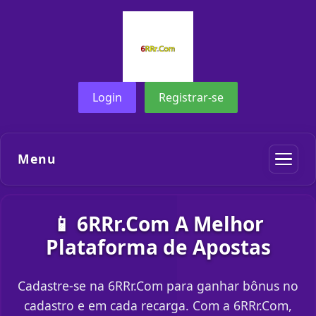
Login
Registrar-se
Menu
📱 6RRr.Com A Melhor
Plataforma de Apostas
Cadastre-se na 6RRr.Com para ganhar bônus no
cadastro e em cada recarga. Com a 6RRr.Com,