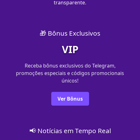
transparente.
🎁 Bônus Exclusivos
VIP
Receba bônus exclusivos do Telegram,
promoções especiais e códigos promocionais
únicos!
Ver Bônus
📢 Notícias em Tempo Real