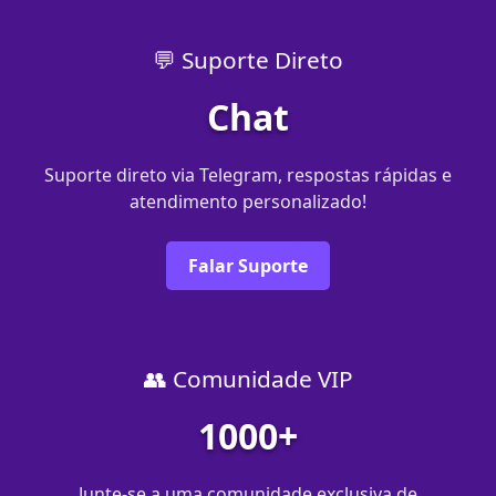
💬 Suporte Direto
Chat
Suporte direto via Telegram, respostas rápidas e
atendimento personalizado!
Falar Suporte
👥 Comunidade VIP
1000+
Junte-se a uma comunidade exclusiva de