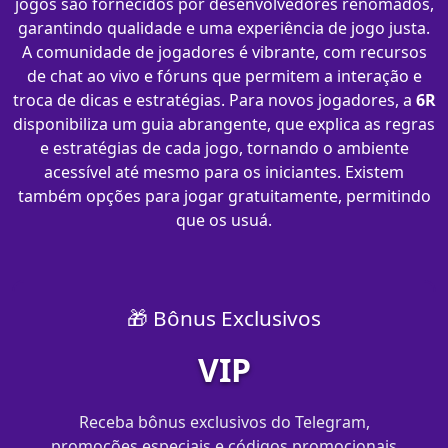
jogos são fornecidos por desenvolvedores renomados,
garantindo qualidade e uma experiência de jogo justa.
A comunidade de jogadores é vibrante, com recursos
de chat ao vivo e fóruns que permitem a interação e
troca de dicas e estratégias. Para novos jogadores, a
6R
disponibiliza um guia abrangente, que explica as regras
e estratégias de cada jogo, tornando o ambiente
acessível até mesmo para os iniciantes. Existem
também opções para jogar gratuitamente, permitindo
que os usuá.
🎁 Bônus Exclusivos
VIP
Receba bônus exclusivos do Telegram,
promoções especiais e códigos promocionais