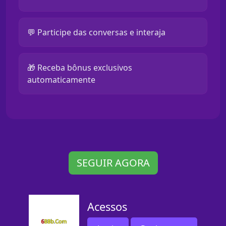
💬 Participe das conversas e interaja
🎁 Receba bônus exclusivos
automaticamente
SEGUIR AGORA
Acessos