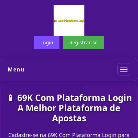
Login
Registrar-se
Menu
📱 69K Com Plataforma Login
A Melhor Plataforma de
Apostas
Cadastre-se na 69K Com Plataforma Login para