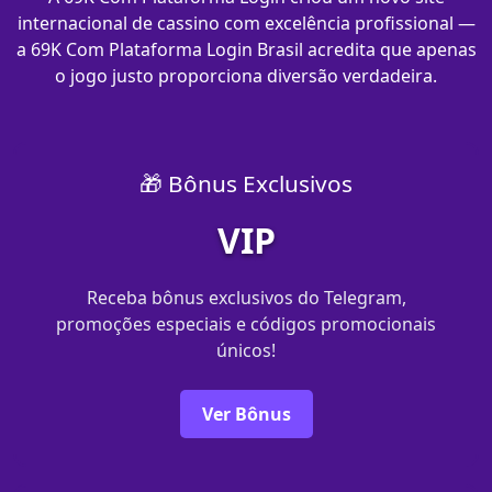
internacional de cassino com excelência profissional —
a 69K Com Plataforma Login Brasil acredita que apenas
o jogo justo proporciona diversão verdadeira.
🎁 Bônus Exclusivos
VIP
Receba bônus exclusivos do Telegram,
promoções especiais e códigos promocionais
únicos!
Ver Bônus