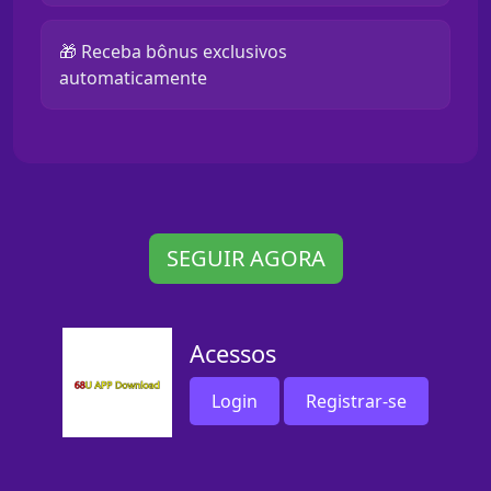
🎁 Receba bônus exclusivos
automaticamente
SEGUIR AGORA
Acessos
Login
Registrar-se