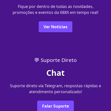
Fique por dentro de todas as novidades,
promoções e eventos da 688X em tempo real!
Ver Notícias
💬 Suporte Direto
Chat
Suporte direto via Telegram, respostas rápidas e
atendimento personalizado!
Falar Suporte