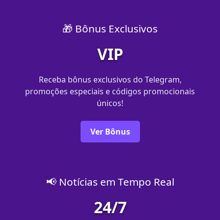
🎁 Bônus Exclusivos
VIP
Receba bônus exclusivos do Telegram,
promoções especiais e códigos promocionais
únicos!
Ver Bônus
📢 Notícias em Tempo Real
24/7