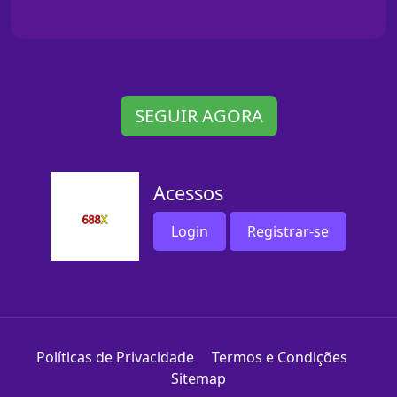
SEGUIR AGORA
Acessos
Login
Registrar-se
Políticas de Privacidade
Termos e Condições
Sitemap