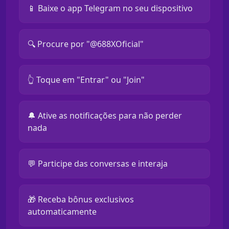
📱 Baixe o app Telegram no seu dispositivo
🔍 Procure por "@688XOficial"
👆 Toque em "Entrar" ou "Join"
🔔 Ative as notificações para não perder
nada
💬 Participe das conversas e interaja
🎁 Receba bônus exclusivos
automaticamente