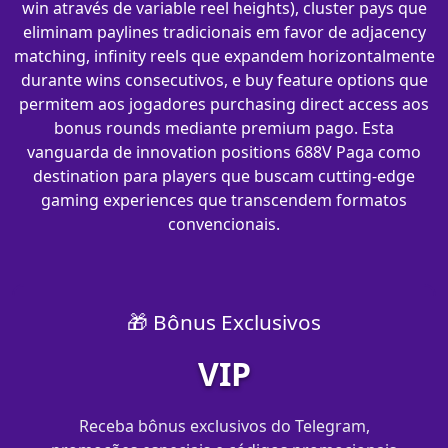
win através de variable reel heights), cluster pays que
eliminam paylines tradicionais em favor de adjacency
matching, infinity reels que expandem horizontalmente
durante wins consecutivos, e buy feature options que
permitem aos jogadores purchasing direct access aos
bonus rounds mediante premium pago. Esta
vanguarda de innovation positions 688V Paga como
destination para players que buscam cutting-edge
gaming experiences que transcendem formatos
convencionais.
🎁 Bônus Exclusivos
VIP
Receba bônus exclusivos do Telegram,