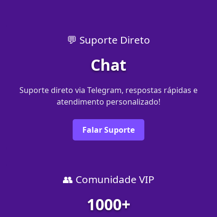
💬 Suporte Direto
Chat
Suporte direto via Telegram, respostas rápidas e
atendimento personalizado!
Falar Suporte
👥 Comunidade VIP
1000+